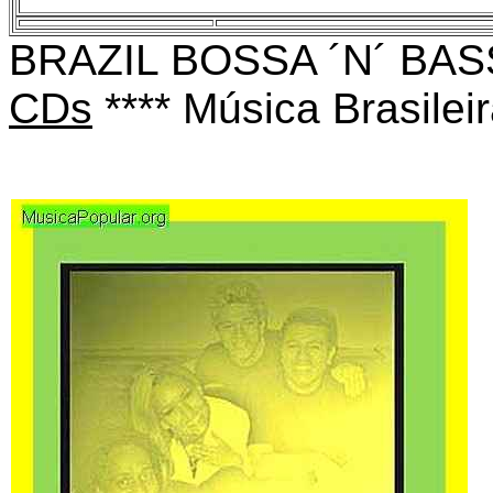
BRAZIL BOSSA ´N´ BASS
CDs
****
Música Brasilei